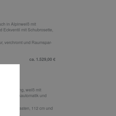
ch in Alpinweiß mit
 Eckventil mit Schubrosette,
r, verchromt und Raumspar-
ca. 1.529,00 €
 Befestigung, weiß mit
mit Absenkautomatik und
 UP-Spülkasten, 112 cm und
pültechnik