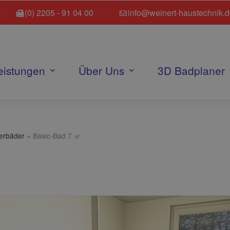
(0) 2205 - 91 04 00
info@weinert-haustechnik.
eistungen
Über Uns
3D Badplaner
terbäder
»
Basic-Bad 7 ㎡