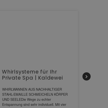
Whirlsysteme für Ihr
Gesta
Private Spa | Kaldewei
alltä
HANS
WHIRLWANNEN AUS NACHHALTIGER
STAHL-EMAILLE SCHMEICHELN KÖRPER
Stil für 
UND SEELEDie Wege zu echter
HANSAGENE
Entspannung sind sehr individuell. Mit vier
von Wascht