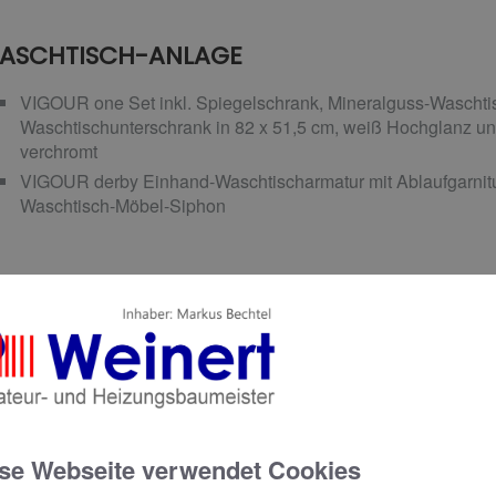
ASCHTISCH-ANLAGE
VIGOUR one Set inkl. Spiegelschrank, Mineralguss-Waschtis
Waschtischunterschrank in 82 x 51,5 cm, weiß Hochglanz und
verchromt
VIGOUR derby Einhand-Waschtischarmatur mit Ablaufgarnitu
Waschtisch-Möbel-Siphon
C-ANLAGE
VIGOUR derby Wand-Tiefspül-WC ohne Spülrand, sichtbarer
PflegePLUS-Beschichtung und derby abnehmbarer WC-Sitz 
Edelstahlscharnieren sowie Schallschutzset
CONEL VIS WC-Element für Trockenbau mit Wandhalter und
se Webseite verwendet Cookies
VIGOUR DON Betätigungsplatte, seidenmatt für 2-Mengen- S