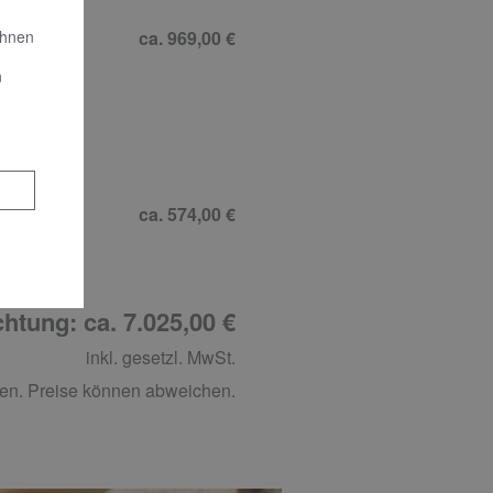
ca. 969,00 €
Ihnen
n
6
ca. 574,00 €
htung: ca. 7.025,00 €
inkl. gesetzl. MwSt.
en. Preise können abweichen.