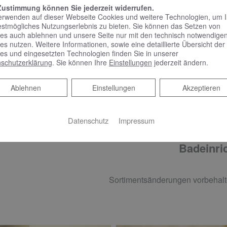
Zustimmung können Sie jederzeit widerrufen.
erwenden auf dieser Webseite Cookies und weitere Technologien, um 
estmögliches Nutzungserlebnis zu bieten. Sie können das Setzen von
es auch ablehnen und unsere Seite nur mit den technisch notwendige
es nutzen. Weitere Informationen, sowie eine detaillierte Übersicht der
ADHEIZKÖRPER
es und eingesetzten Technologien finden Sie in unserer
schutzerklärung
. Sie können Ihre
Einstellungen
jederzeit ändern.
COSMO Astro Design-Badheizkörper, 140 x 60 cm, RAL 901
Ablehnen
Ablehnen
Einstellungen
Akzeptieren
Datenschutz
Impressum
Badeinric
Sortimentsänderungen vorbehalt