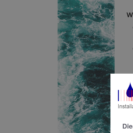
W
W
Die