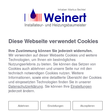
(0) 2205 - 5381
(0) 2205 - 91 04 00
info@weinert-haustechnik.de
Facebook
Diese Webseite verwendet Cookies
Ihre Zustimmung können Sie jederzeit widerrufen.
Wir verwenden auf dieser Webseite Cookies und weitere
Technologien, um Ihnen ein bestmögliches
Nutzungserlebnis zu bieten. Sie können das Setzen von
Cookies auch ablehnen und unsere Seite nur mit den
technisch notwendigen Cookies nutzen. Weitere
Informationen, sowie eine detaillierte Übersicht der Cookies
und eingesetzten Technologien finden Sie in unserer
Startseite
»
Bad
»
Badinspiration & Musterbäder
»
Luxus-Bad 15,9 ㎡
Datenschutzerklärung
. Sie können Ihre
Einstellungen
jederzeit ändern.
Luxus-Bad 15,9 ㎡
Ablehnen
Ablehnen
Einstellungen
Akzeptieren