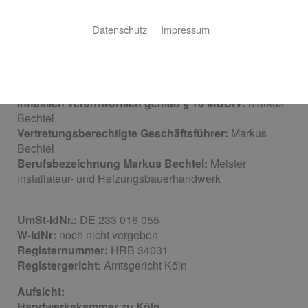
51503 Rösrath
Datenschutz
Impressum
Telefon: (0) 2205 – 5381
Telefax: (0) 2205 – 91 04 00
E-Mail:
info@weinert-haustechnik.de
Inhaltlich verantwortlich gemäß § 18 MDStV:
Markus
Bechtel
Vertretungsberechtigte Geschäftsführer:
Markus
Bechtel
Berufsbezeichnung Markus Bechtel:
Meister
Installateur- und Heizungsbauerhandwerk
UmSt-IdNr.:
DE 233 016 055
W-IdNr:
noch nicht vergeben
Registernummer:
HRB 34031
Registergericht:
Amtsgericht Köln
Aufsicht:
Handwerkskammer zu Köln