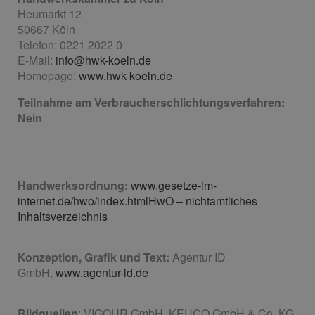
Heumarkt 12
50667 Köln
Telefon: 0221 2022 0
E-Mail:
info@hwk-koeln.de
Homepage:
www.hwk-koeln.de
Teilnahme am Verbraucherschlichtungsverfahren:
Nein
Handwerksordnung:
www.gesetze-im-
internet.de/hwo/index.htmlHwO – nichtamtliches
Inhaltsverzeichnis
Konzeption, Grafik und Text:
Agentur ID
GmbH,
www.agentur-id.de
Bildquellen
: VIGOUR GmbH, KEUCO GmbH & Co. KG,