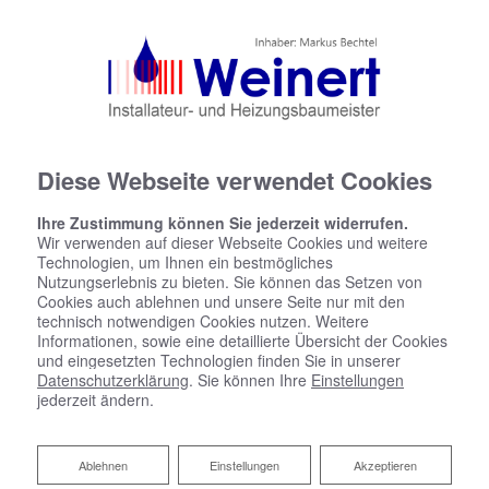
(0) 2205 - 5381
(0) 2205 - 91 04 00
info@weinert-haustechnik.de
Facebook
Diese Webseite verwendet Cookies
Ihre Zustimmung können Sie jederzeit widerrufen.
Wir verwenden auf dieser Webseite Cookies und weitere
Technologien, um Ihnen ein bestmögliches
Nutzungserlebnis zu bieten. Sie können das Setzen von
Cookies auch ablehnen und unsere Seite nur mit den
technisch notwendigen Cookies nutzen. Weitere
Informationen, sowie eine detaillierte Übersicht der Cookies
und eingesetzten Technologien finden Sie in unserer
Datenschutzerklärung
. Sie können Ihre
Einstellungen
Impressum
jederzeit ändern.
K.H. Weinert e.K. Heizungen-Bäder- Solar
Inhaber:
Markus Bechtel
Ablehnen
Ablehnen
Einstellungen
Akzeptieren
Dammelsfurther Weg 49