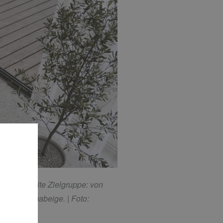
̈r eine breite Zielgruppe: von
Farbe Bahamabeige. |
Foto: