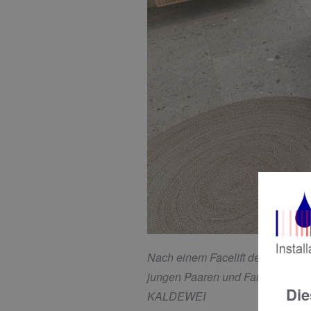
Nach einem Facelift demokratisier
jungen Paaren und Familien mit K
Die
KALDEWEI