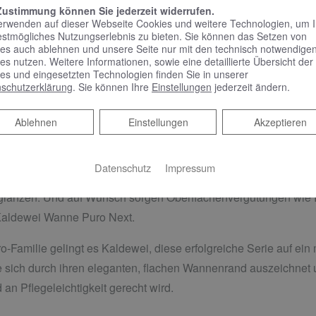
Zustimmung können Sie jederzeit widerrufen.
erwenden auf dieser Webseite Cookies und weitere Technologien, um 
Sleek and Safety
estmögliches Nutzungserlebnis zu bieten. Sie können das Setzen von
es auch ablehnen und unsere Seite nur mit den technisch notwendige
es nutzen. Weitere Informationen, sowie eine detaillierte Übersicht der
dewei Puro Next ist ihr extra flacher Wannenrand mit einer Höh
es und eingesetzten Technologien finden Sie in unserer
überzeugt und das Design der Kaldewei Wanne prägt. Der nie
schutzerklärung
. Sie können Ihre
Einstellungen
jederzeit ändern.
ation der Kaldewei Puro Next in den Fliesenspiegel. Eine groß
Ablehnen
Ablehnen
Einstellungen
Akzeptieren
t weich auslaufendem Nackenbereich sorgen zudem für eine 
 optional erhältliche Haltegriffe die Nutzung in jeder Lebensph
Datenschutz
Impressum
ie glasierte Oberfläche schafft ein edles Erscheinungsbild und 
glänzen. Und auf Wunsch sorgen Oberflächenvergütungen wie Invi
r Kaldewei Wanne Puro Next.
ro-Familie gelingt es Kaldewei, diese erfolgreiche Serie auf e
e sich durch ihren eleganten, flachen Wannenrand auszeichnet
 an Pflegeleichtigkeit gerecht wird.