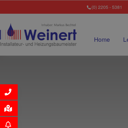
(0) 2205 - 5381
Home
L