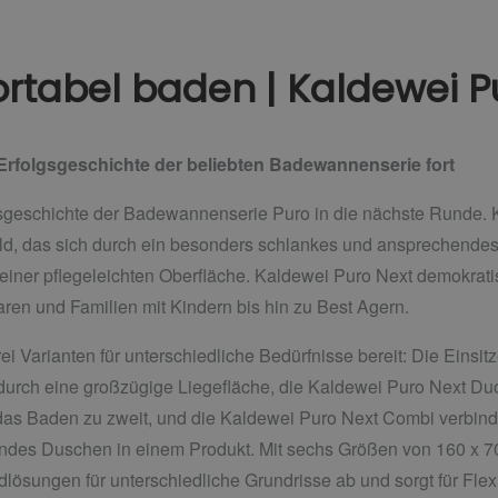
rtabel baden | Kaldewei P
 Erfolgsgeschichte der beliebten Badewannenserie fort
lgsgeschichte der Badewannenserie Puro in die nächste Runde. 
, das sich durch ein besonders schlankes und ansprechendes 
 einer pflegeleichten Oberfläche. Kaldewei Puro Next demokratisi
aren und Familien mit Kindern bis hin zu Best Agern.
rei Varianten für unterschiedliche Bedürfnisse bereit: Die Ein
 durch eine großzügige Liegefläche, die Kaldewei Puro Next Du
s Baden zu zweit, und die Kaldewei Puro Next Combi verbindet
ndes Duschen in einem Produkt. Mit sechs Größen von 160 x 70
lösungen für unterschiedliche Grundrisse ab und sorgt für Flex