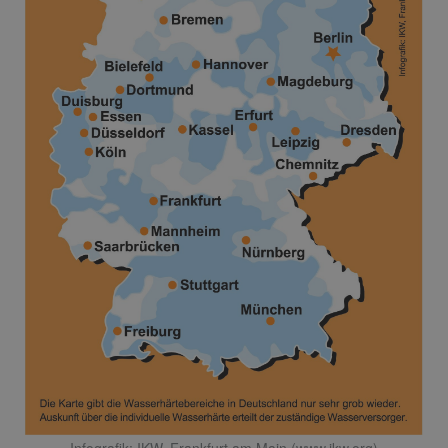
Infografik: IKW, Frankfurt am Main (www.ikw.org)