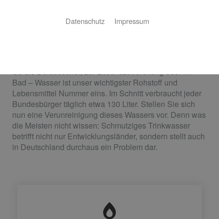
Datenschutz
Impressum
Hygienisch, komfortabel und
sicher: Trinkwasserhygiene
Ob als Durstlöscher, zur Essenszubereitung oder im
Bad – Wasser ist unser wichtigster Rohstoff und
Lebensmittel Nummer eins. Im Schnitt verbraucht jeder
Bundesbürger täglich etwa 130 Liter. Stellen Sie sich
nun eine Verunreinigung dieses Wassers vor. Denn was
die Meisten nicht wissen: Schmutziges Trinkwasser
betrifft nicht nur Entwicklungsländer, sondern stellt auch
in Deutschland durchaus ein Problem dar.